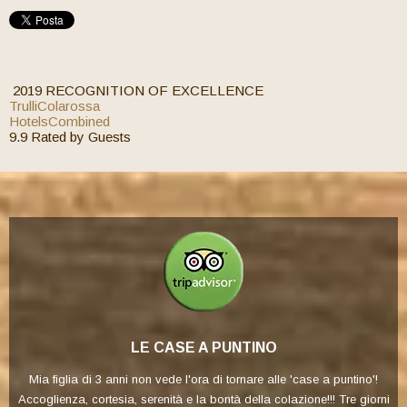
2019
RECOGNITION OF EXCELLENCE
TrulliColarossa
HotelsCombined
9.9
Rated by Guests
 PUNTINO
POSTO MERAVI
di tornare alle 'case a puntino'!
A dir poco fantastico. Un ambiente rila
ontà della colazione!!! Tre giorni
gentilissimi i quali ti accompagnano 