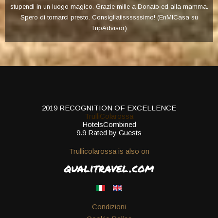
e mille a Donato ed alla mamma.
conoscenza della Puglia...siamo stati tra
gliatissssssimo! (EnMICasa su
consigliatissimo .. ci torneremo sicur
isor)
Facebook
2019
RECOGNITION OF EXCELLENCE
TrulliColarossa
HotelsCombined
9.9
Rated by Guests
Trullicolarossa is also on
Condizioni