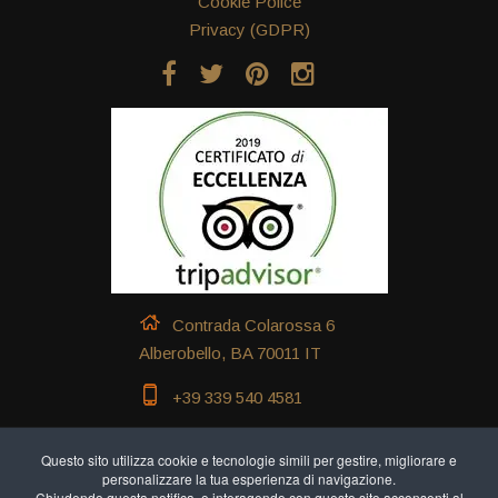
Cookie Police
Privacy (GDPR)
Contrada Colarossa 6
Alberobello, BA 70011 IT
+39 339 540 4581
+39 324 883 9699
Questo sito utilizza cookie e tecnologie simili per gestire, migliorare e
personalizzare la tua esperienza di navigazione.
+39 339 540 4581
Chiudendo questa notifica, o interagendo con questo sito acconsenti al